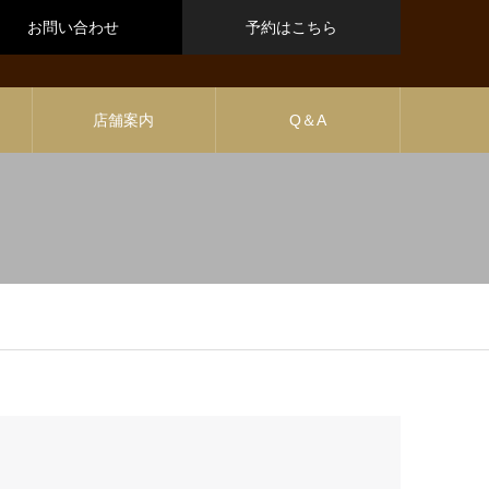
お問い合わせ
予約はこちら
店舗案内
Q＆A