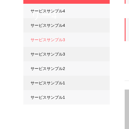
サービスサンプル4
リー4
サービスサンプル4
サービスサンプル3
サービスサンプル3
サービスサンプル2
サービスサンプル1
サービスサンプル1