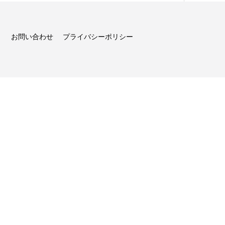
お問い合わせ
プライバシーポリシー