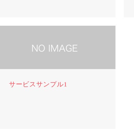
サービスサンプル1