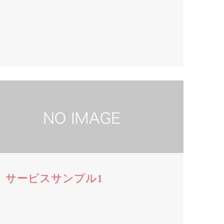
サービスサンプル1