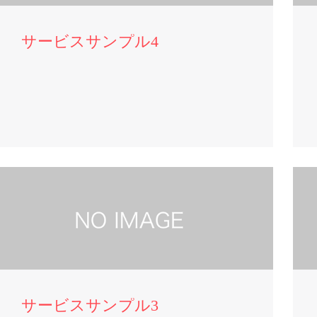
サービスサンプル4
サービスサンプル3