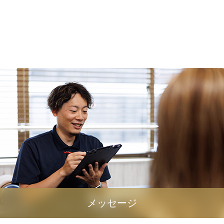
メッセージ