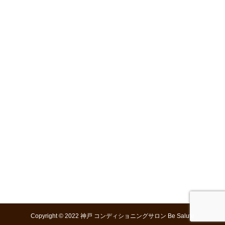
Copyright © 2022 神戸 コンディショニングサロン Be Salute