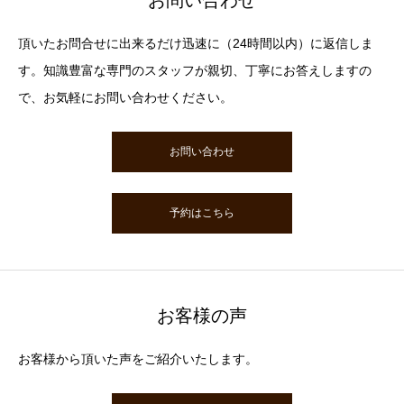
お問い合わせ
頂いたお問合せに出来るだけ迅速に（24時間以内）に返信しま
す。知識豊富な専門のスタッフが親切、丁寧にお答えしますの
で、お気軽にお問い合わせください。
お問い合わせ
予約はこちら
お客様の声
お客様から頂いた声をご紹介いたします。