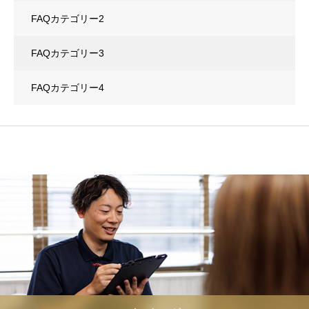
FAQカテゴリー2
FAQカテゴリー3
FAQカテゴリー4