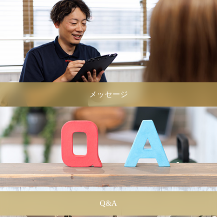
メッセージ
Q&A