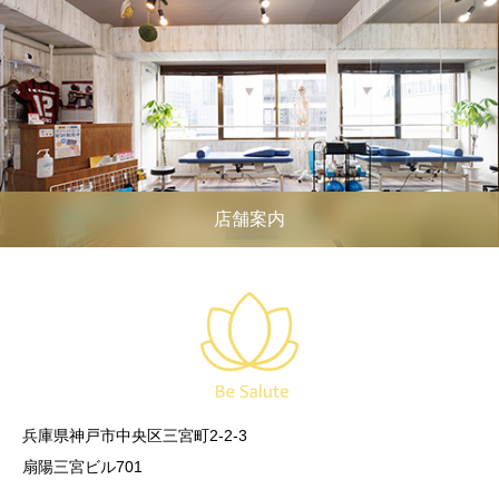
店舗案内
兵庫県神戸市中央区三宮町2-2-3
扇陽三宮ビル701