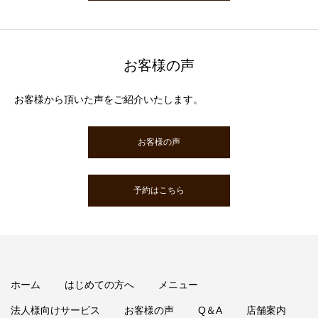
お客様の声
お客様から頂いた声をご紹介いたします。
お客様の声
予約はこちら
ホーム
はじめての方へ
メニュー
法人様向けサービス
お客様の声
Q＆A
店舗案内